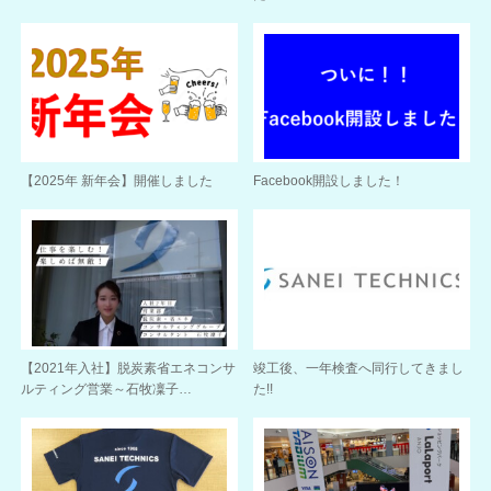
【2025年 新年会】開催しました
Facebook開設しました！
【2021年入社】脱炭素省エネコンサ
竣工後、一年検査へ同行してきまし
ルティング営業～石牧凜子…
た!!