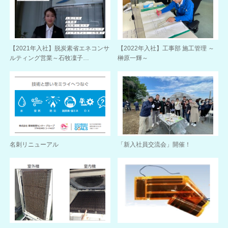
【2021年入社】脱炭素省エネコンサ
【2022年入社】工事部 施工管理 ～
ルティング営業～石牧凜子…
榊原一輝～
名刺リニューアル
「新入社員交流会」開催！