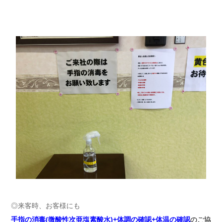
◎来客時、お客様にも
手指の消毒(微酸性次亜塩素酸水)+体調の確認+体温の確認
のご協