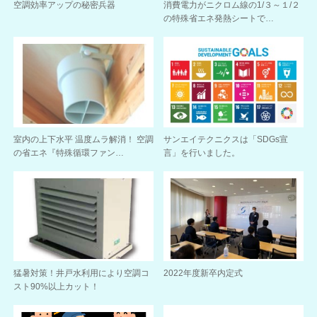
空調効率アップの秘密兵器
消費電力がニクロム線の1/３～１/２
の特殊省エネ発熱シートで…
室内の上下水平 温度ムラ解消！ 空調
サンエイテクニクスは「SDGs宣
の省エネ『特殊循環ファン…
言」を行いました。
猛暑対策！井戸水利用により空調コ
2022年度新卒内定式
スト90%以上カット！