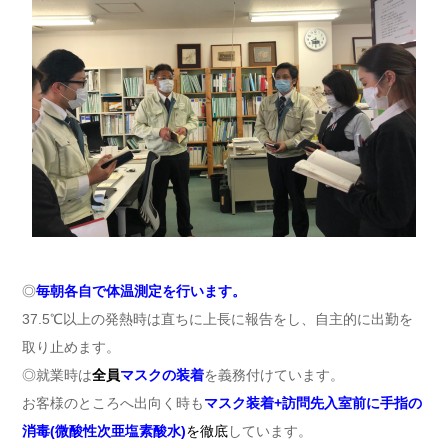
◎
毎朝各自で体温測定を行います。
37.5℃以上の発熱時は直ちに上長に報告をし、自主的に出勤を
取り止めます。
◎就業時は
全員
マスクの装着
を義務付けています。
お客様のところへ出向く時も
マスク装着+訪問先入室前に手指の
消毒(微酸性次亜塩素酸水)
を徹底
しています。