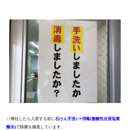
◎
帰社したら
入室する前に
石けん手洗い+消毒(微酸性次亜塩素
酸水)
で除菌を徹底しています。