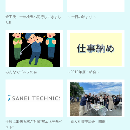
竣工後、一年検査へ同行してきまし
～ 一日の始まり ～
た!!
みんなでゴルフの会
～2019年度・納会～
手軽に出来る寒さ対策”省エネ発熱ベ
「新入社員交流会」開催！
スト”