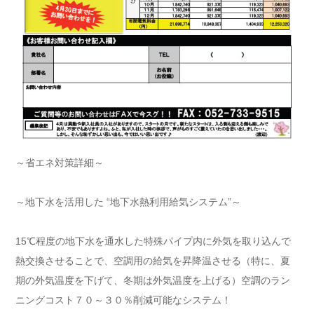
～省エネ対策詳細～
～地下水を活用した “地下水熱利用給気システム”～
15℃程度の地下水を通水した特殊パイプ内に外気を取り込んで
熱交換させることで、空調用の給気を昇降温させる（特に、夏
期の外気温度を下げて、冬期は外気温度を上げる）空調のラン
ニングコスト７０～３０％削減可能なシステム！