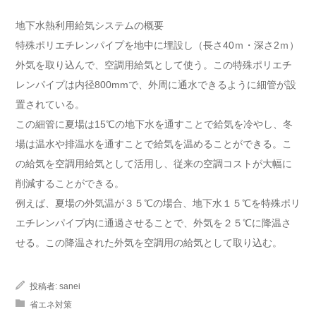
地下水熱利用給気システムの概要
特殊ポリエチレンパイプを地中に埋設し（長さ40ｍ・深さ2ｍ）
外気を取り込んで、空調用給気として使う。この特殊ポリエチ
レンパイプは内径800mmで、外周に通水できるように細管が設
置されている。
この細管に夏場は15℃の地下水を通すことで給気を冷やし、冬
場は温水や排温水を通すことで給気を温めることができる。こ
の給気を空調用給気として活用し、従来の空調コストが大幅に
削減することができる。
例えば、夏場の外気温が３５℃の場合、地下水１５℃を特殊ポリ
エチレンパイプ内に通過させることで、外気を２５℃に降温さ
せる。この降温された外気を空調用の給気として取り込む。
投稿者:
sanei
省エネ対策